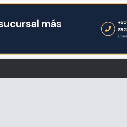
sucursal más
+50
882
Línea