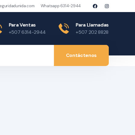
eguridadunida.com
Whatsapp 6314-2944
Para Ventas
Para Llamadas
+507 6314-2944
+507 202 8828
Contáctenos