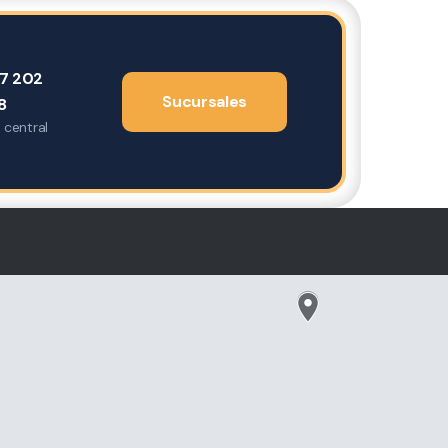
7 202
Sucursales
8
 central